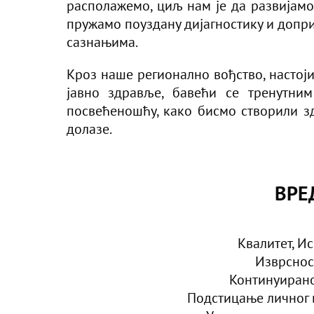
располажемо, циљ нам је да развијам
пружамо поуздану дијагностику и доп
сазнањима.
Кроз наше регионално вођство, настоји
јавно здравље, бавећи се тренутн
посвећеношћу, како бисмо створили зд
долазе.
ВРЕ
Квалитет, Ис
Изврснос
Континуиран
Подстицање личног 