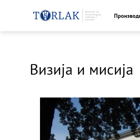
Производ
Skip
to
content
Визија и мисија