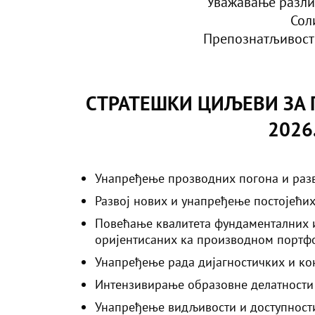
Уважавање разли
Сол
Препознатљивост 
СТРАТЕШКИ ЦИЉЕВИ ЗА П
2026
Унапређење прозводних погона и разв
Развој нових и унапређење постојећих
Повећање квалитета фундаменталних 
оријентисаних ка производном портфол
Унапређeње рада дијагностичких и ко
Интензивирање образовне делатности И
Унапређење видљивости и доступности 