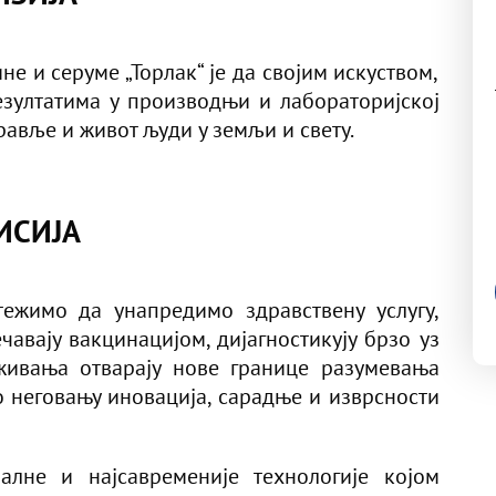
не и серуме „Торлак“ је да својим искуством,
зултатима у производњи и лабораторијској
равље и живот људи у земљи и свету.
ИСИЈА
тежимо да унапредимо здравствену услугу,
чавају вакцинацијом, дијагностикују брзо уз
живања отварају нове границе разумевања
 неговању иновација, сарадње и изврсности
алне и најсавременије технологије којом