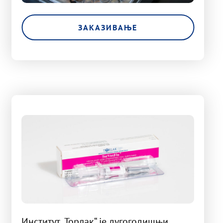
ЗАКАЗИВАЊЕ
Институт „Торлак“ је дугогодишњи