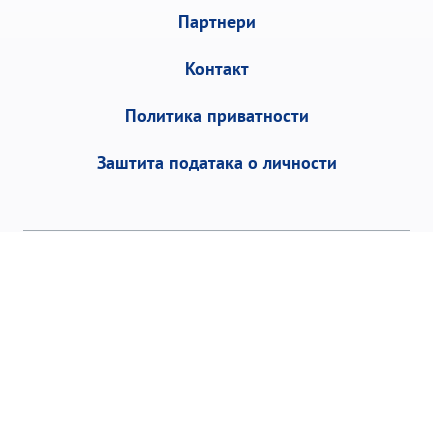
Партнери
Контакт
Политика приватности
Заштита података о личности
Војводе Степе 458, 11152 Београд | П.фах 1,
Р. Србија | Тел:
+381 11 3953 700
Факс: +381
11 2468 883 | email:
office@torlak.rs