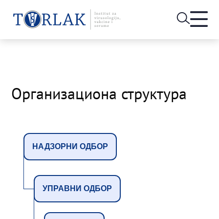
Open
heade
Skip
menu
to
content
Организациона структура
НАДЗОРНИ ОДБОР
УПРАВНИ ОДБОР