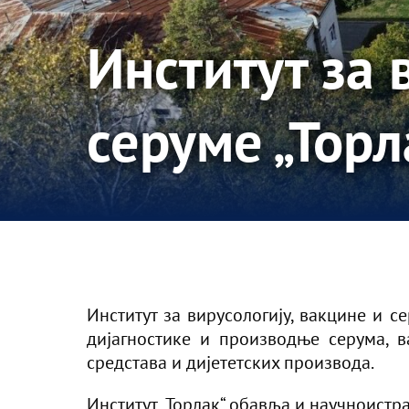
Институт за 
серуме „Торл
Институт за вирусологију, вакцине и 
дијагностике и производње серума, в
средстава и дијететских производа.
Институт „Торлак“ обавља и научноистра