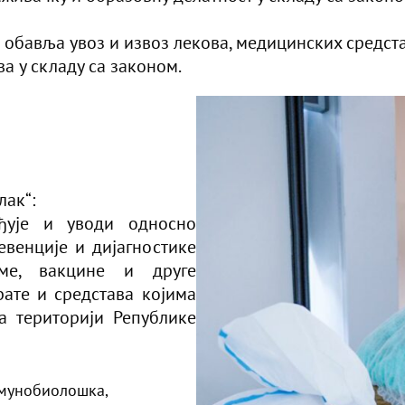
о обавља увоз и извоз лекова, медицинских средст
а у складу са законом.
лак“:
рђује и уводи односно
евенције и дијагностике
уме, вакцине и друге
ате и средстава којима
на територији Републике
мунобиолошка,