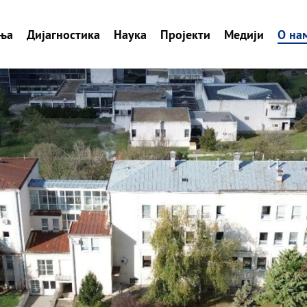
ња
Дијагностика
Наука
Пројекти
Медији
О на