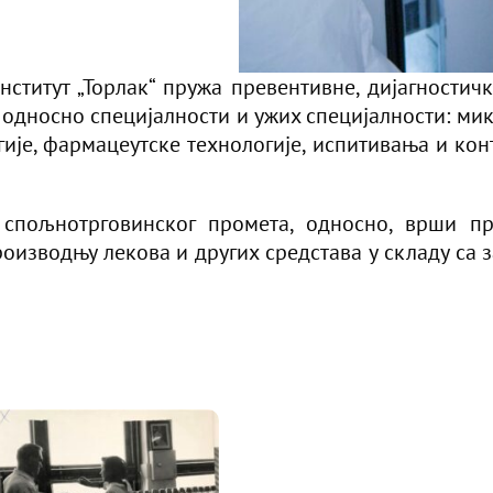
ститут „Торлак“ пружа превентивне, дијагностичк
 односно специјалности и ужих специјалности: мик
гије, фармацеутске технологије, испитивања и ко
 спољнотрговинског промета, односно, врши пр
оизводњу лекова и других средстава у складу са 