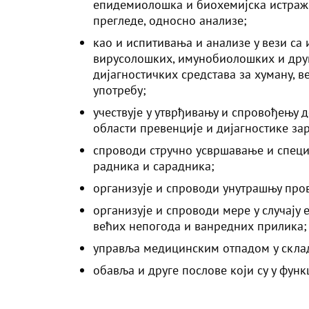
епидемиолошка и биохемијска истраж
прегледе, односно анализе;
као и испитивања и анализе у вези са
вирусолошких, имунобиолошких и дру
дијагностичких средстава за хуману, в
употребу;
учествује у утврђивању и спровођењу д
области превенције и дијагностике за
спроводи стручно усвршавање и специ
радника и сарадника;
организује и спроводи унутрашњу пров
организује и спроводи мере у случају
већих непогода и ванредних прилика;
управља медицинским отпадом у склад
обавља и друге послове који су у функ