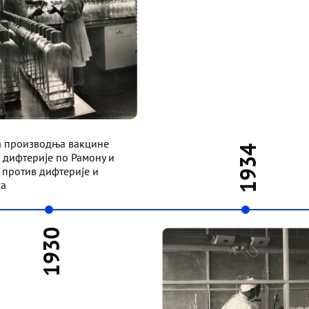
 производња вакцине
1934
 дифтерије по Рамону и
 против дифтерије и
са
1930