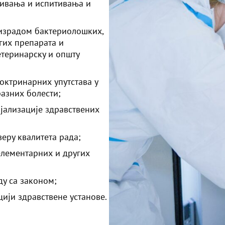
ивања и испитивања и
 израдом бактериолошких,
гих препарата и
етеринарску и општу
октринарних упутстава у
разних болести;
јализације здравствених
еру квалитета рада;
 елементарних и других
у са законом;
цији здравствене установе.