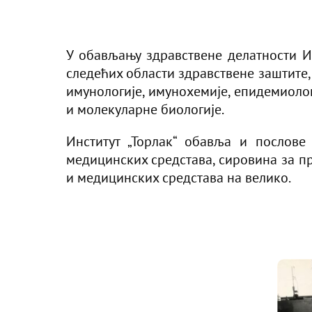
У обављању здравствене делатности Ин
следећих области здравствене заштитe,
имунологије, имунохемије, епидемиоло
и молекуларне биологије.
Институт „Торлак“ обавља и послове
медицинских средстава, сировина за пр
и медицинских средстава на велико.