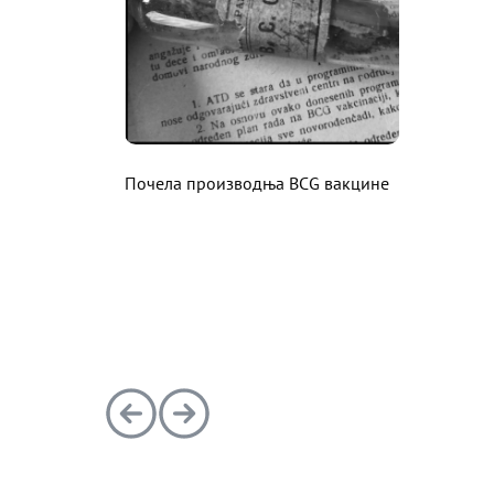
Почела производња BCG вакцине