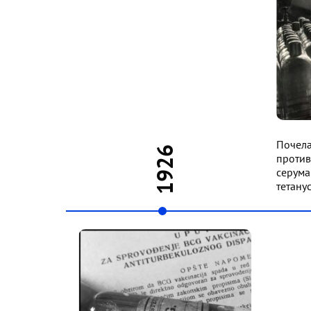
Почела
1926
против
серума
тетану