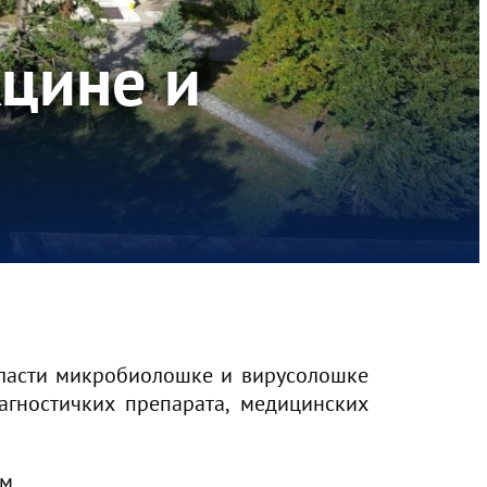
кцине и
 области микробиолошке и вирусолошке
агностичких препарата, медицинских
м.