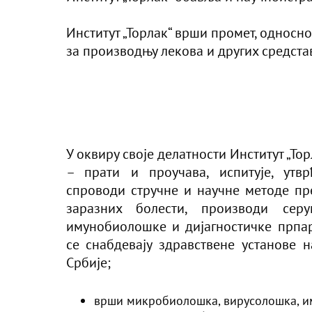
Институт „Торлак“ врши промет, односн
за производњу лекова и других средстав
У оквиру своје делатности Институт „Тор
– прати и проучава, испитује, утв
спроводи стручне и научнe мeтоде пр
заразних болести, производи сер
имунобиолошке и дијагностичке прпар
се снабдевају здравствене установе 
Србије;
врши микробиолошка, вирусолошка, и