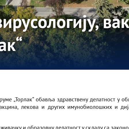
вирусологију, ва
ак“
серуме „Торлак“ обавља здравствену делатност у
акцина, лекова и других имунобиолошких и диј
живачку и образовну делатност у складу са законо