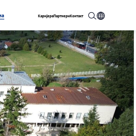
ма
Каријера
Партнери
Контакт