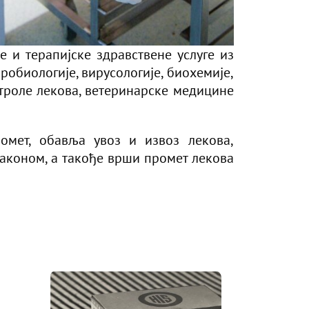
е и терапијске здравствене услуге из
робиологије, вирусологије, биохемије,
нтроле лекова, ветеринарске медицине
омет, обавља увоз и извоз лекова,
законом, а такође врши промет лекова