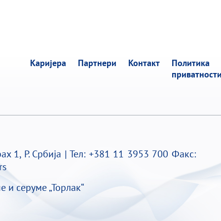
Каријера
Партнери
Контакт
Политика
приватност
х 1, Р. Србија | Тел:
+381 11 3953 700
Факс:
rs
е и серуме „Торлак“