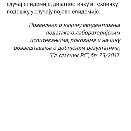
случај епидемије, дијагностичку и техничку
подршку у случају појаве епидемије.
Правилник о начину евидентирања
података о лабораторијским
испитивањима, роковима и начину
обавештавања о добијеним резултатима,
“Сл. гласник РС”, бр. 73/201
7