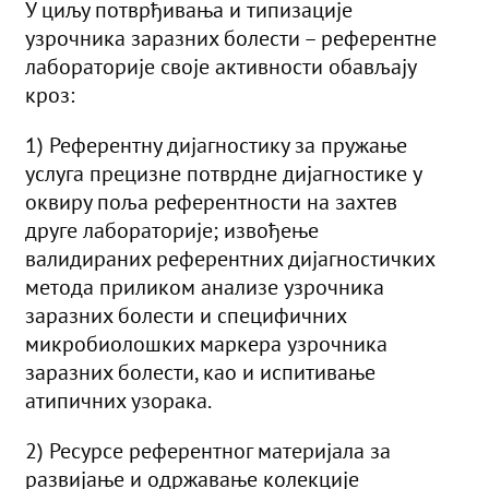
У циљу потврђивања и типизације
узрочника заразних болести – референтне
лабораторије своје активности обављају
кроз:
1) Референтну дијагностику за пружање
услуга прецизне потврдне дијагностике у
оквиру поља референтности на захтев
друге лабораторије; извођење
валидираних референтних дијагностичких
метода приликом анализе узрочника
заразних болести и специфичних
микробиолошких маркера узрочника
заразних болести, као и испитивање
атипичних узорака.
2) Ресурсе референтног материјала за
развијање и одржавање колекције