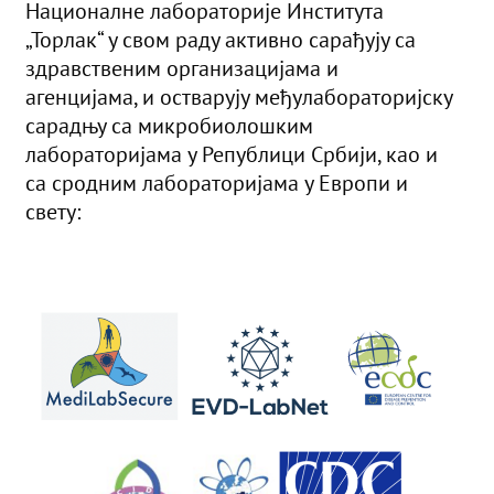
Националне лабораторије Института
„Торлак“ у свом раду активно сарађују са
здравственим организацијама и
агенцијама, и остварују међулабораторијску
сарадњу са микробиолошким
лабораторијама у Републици Србији, као и
са сродним лабораторијама у Европи и
свету: