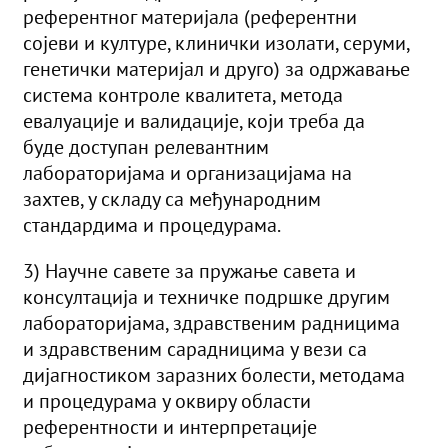
референтног материјала (референтни
сојеви и културе, клинички изолати, серуми,
генетички материјал и друго) за одржавање
система контроле квалитета, метода
евалуације и валидације, који треба да
буде доступан релевантним
лабораторијама и организацијама на
захтев, у складу са међународним
стандардима и процедурама.
3) Научне савете за пружање савета и
консултација и техничке подршке другим
лабораторијама, здравственим радницима
и здравственим сарадницима у вези са
дијагностиком заразних болести, методама
и процедурама у оквиру области
референтности и интерпретације