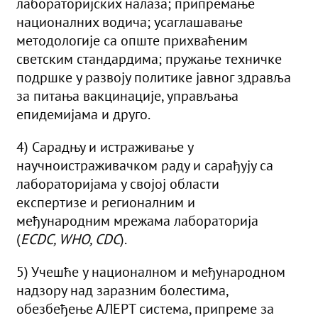
лабораторијских налаза; припремање
националних водича; усаглашавање
методологије са опште прихваћеним
светским стандардима; пружање техничке
подршке у развоју политике јавног здравља
за питања вакцинације, управљања
епидемијама и друго.
4) Сарадњу и истраживање у
научноистраживачком раду и сарађују са
лабораторијама у својој области
експертизе и регионалним и
међународним мрежама лабораторија
(
ECDC, WHO, CDC
).
5) Учешће у националном и међународном
надзору над заразним болестима,
обезбеђење АЛЕРТ система, припреме за