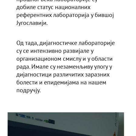
добиле статус националних
референтних лабораторија у бившој
Југославији.
Од тада, дијагностичке лабораторије
су се интензивно развијале у
организационом смислу и у области
рада. Имале су незаменљиву улогу у
дијагностици различитих заразних
болести и епидемијама на нашем
подручју.