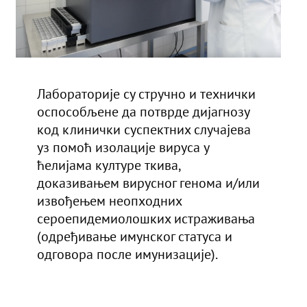
Лабораторије су стручно и технички
оспособљене да потврде дијагнозу
код клинички суспектних случајева
уз помоћ изолације вируса у
ћелијама културе ткива,
доказивањем вирусног генома и/или
извођењем неопходних
сероепидемиолошких истраживања
(одређивање имунског статуса и
одговора после имунизације).