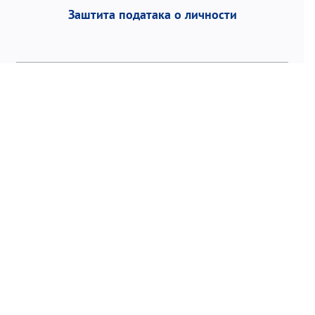
Заштита података о личности
Војводе Степе 458, 11152 Београд | П.фах 1,
Р. Србија | Тел:
+381 11 3953 700
Факс: +381
11 2468 883 | email:
office@torlak.rs
©2026 Институт за вирусологију, вакцине и
серуме „Торлак“