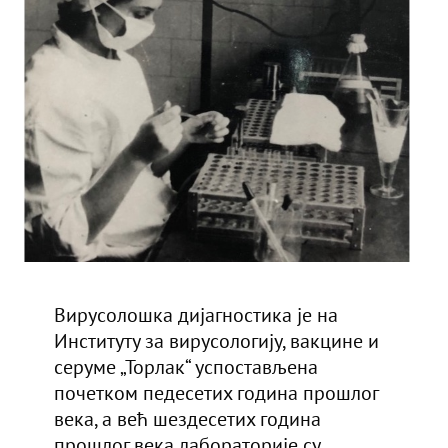
Вирусолошка дијагностика је на
Институту за вирусологију, вакцине и
серуме „Торлак“ успостављена
почетком педесетих година прошлог
века, а већ шездесетих година
прошлог века лабораторије су