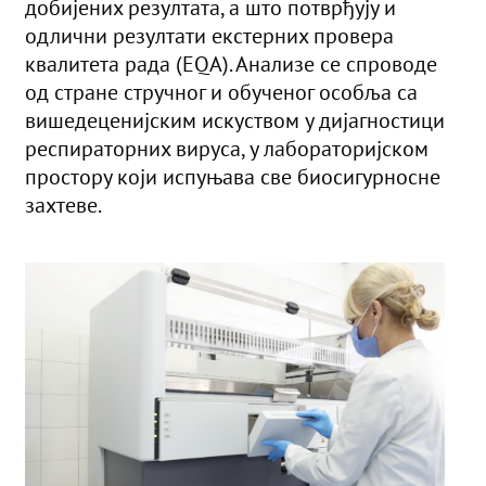
добијених резултата, а што потврђују и
одлични резултати екстерних провера
квалитета рада (EQA). Анализе се спроводе
од стране стручног и обученог особља са
вишедеценијским искуством у дијагностици
респираторних вируса, у лабораторијском
простору који испуњава све биосигурносне
захтеве.