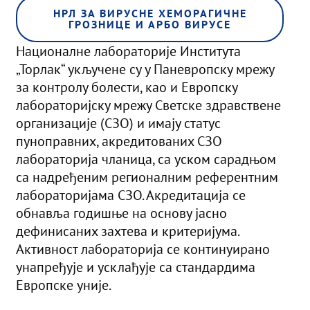
НРЛ ЗА ВИРУСНЕ ХЕМОРАГИЧНЕ
ГРОЗНИЦЕ И АРБО ВИРУСЕ
Националне лабораторије Института
„Торлак“ укључене су у Паневропску мрежу
за контролу болести, као и Европску
лабораторијску мрежу Светске здравствене
организације (СЗО) и имају статус
пуноправних, акредитованих СЗО
лабораторија чланица, са уском сарадњом
са надређеним регионалним референтним
лабораторијама СЗО. Акредитација се
обнавља годишње на основу јасно
дефинисаних захтева и критеријума.
Активност лабораторија се континуирано
унапређује и усклађује са стандардима
Европске уније.