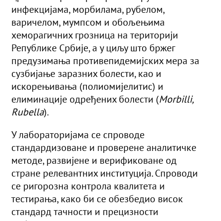
инфекцијама, морбилама, рубелом,
варичелом, мумпсом и обољењима
хеморагичних грозница на територији
Републике Србије, а у циљу што бржег
предузимања противепидемијских мера за
сузбијање заразних болести, као и
искорењивања (полиомијелитис) и
елиминације одређених болести (
Morbilli,
Rubella
).
У лабораторијама се спроводе
стандардизоване и проверене аналитичке
методе, развијене и верификоване од
стране релевантних институција. Спроводи
се ригорозна контрола квалитета и
тестирања, како би се обезбедио висок
стандард тачности и прецизности