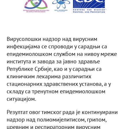
Вирусолошки надзор над вирусним
инфекцијама се спроводи у сарадњи са
епидемиолошком службом на нивоу мреже
института и завода за јавно здравље
Републике Србије, као и у сарадњи са
клиничким лекарима различитих
стационарних здравствених установа, а у
складу са тренутном епидемиолошком
ситуацијом.
Резултат овог тимског рада је континуирани
надзор над полиомијелитисом, грипом,
цревним и респираторним вирусним