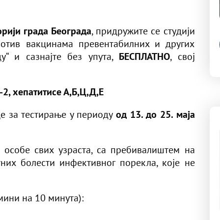
рији града Београда
, придружите се студији
ротив вакцинама превентабилних и других
у“ и сазнајте без упута,
БЕСПЛАТНО
, свој
2, хепатитисе А,Б,Ц,Д,Е
це за тестирање у периоду
од 13. до 25. маја
е особе свих узраста, са пребивалиштем на
тних болести инфективног порекла, које не
мини на 10 минута):