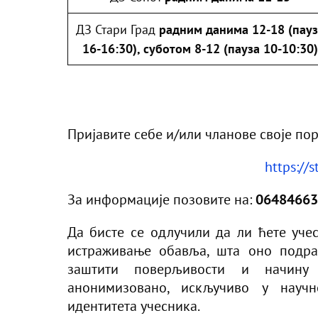
ДЗ Стари Град
радним данима 12-18 (пау
16-16:30), суботом 8-12 (пауза 10-10:30)
Пријавите себе и/или чланове своје пор
https://s
За информације позовите на:
06484663
Да бисте се одлучили да ли ћете учес
истраживање обавља, шта оно подра
заштити поверљивости и начину
анонимизовано, искључиво у научн
идентитета учесника.