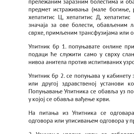
прележаним заразним болестима и оба
предмет истраживања (мале богиње, р
хепатитис Ц, хепатитис Д, хепатити
значаја за ове болести, обављеним л
сврхе, примљеним трансфузијама или 
Упитник бр 1. попуњавате онлине пр
подаци ће служити само у сврху сла
нивоа анитела против испитиваних узро
Упитник бр 2. се попуњава у кабинету
или другој здравственој установи к
Попуњавање Упитника се обавља уз по
у којој се обавља вађење крви.
На питања из Упитника се одговар
одговора или уписивањем одговора у п