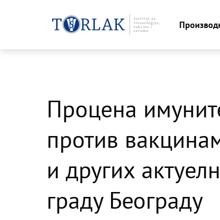
Производ
Skip
to
content
Процена имунит
против вакцина
и других актуел
граду Београду