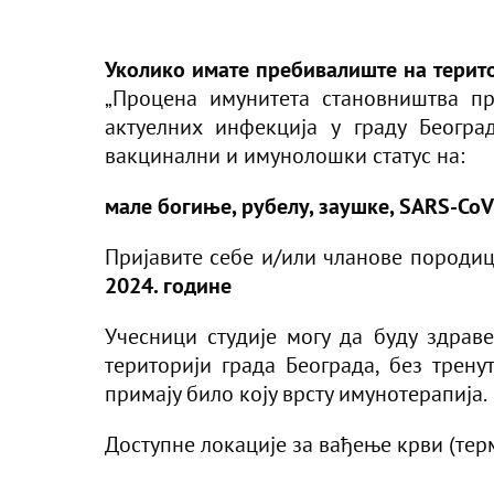
Уколико имате пребивалиште на терито
„Процена имунитета становништва п
актуелних инфекција у граду Београд
вакцинални и имунолошки статус на:
мале богиње, рубелу, заушке, SARS-CoV-
Пријавите себе и/или чланове породи
2024. године
Учесници студије могу да буду здрав
територији града Београда, без трену
примају било коју врсту имунотерапија.
Доступне локације за вађење крви (тер