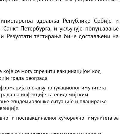
Министарства здравља Републике Србије и
з Санкт Петербурга, и укључује попуњавање
и. Резултати тестирања биће достављени на
 које се могу спречити вакцинацијом код
рији града Београда
нформација о стању популационог имунитета
града на инфекције са епидемијским
ђање епидемиолошке ситуације и планирање
венције.
ног и поствакциналног хуморалног имунитета за