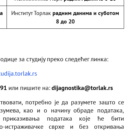
за
Институт Торлак
радним данима и суботом
8 до 20
одице за студију преко следећег линка:
tudija.torlak.rs
91
или пишите на:
dijagnostika@torlak.rs
твовати, потребно је да разумете зашто се
зумева, као и о начину обраде података,
 приказивања података које ће бити
о-истраживачке сврхе и без откривања