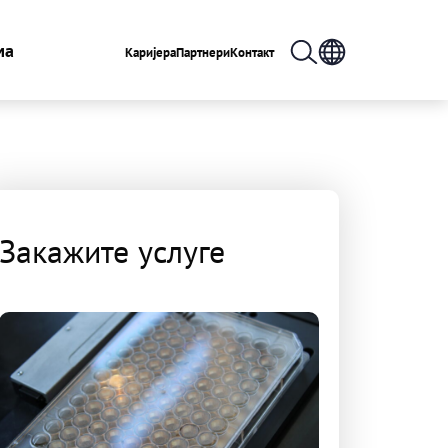
ма
Каријера
Партнери
Контакт
Закажите услуге