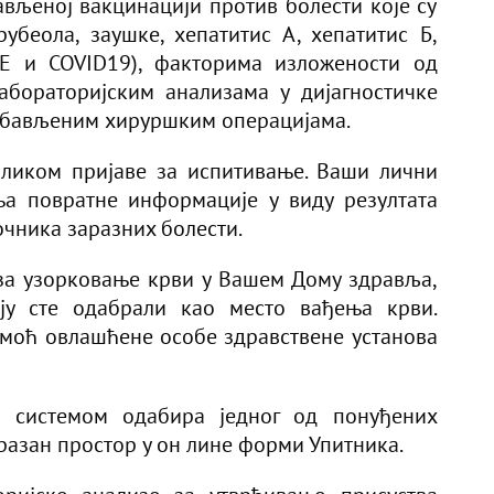
вљеној вакцинацији против болести које су
убеола, заушке, хепатитис А, хепатитис Б,
с Е и COVID19), факторима изложености од
абораторијским анализама у дијагностичке
обављеним хируршким операцијама.
иликом пријаве за испитивање. Ваши лични
ња повратне информације у виду резултата
чника заразних болести.
 за узорковање крви у Вашем Дому здравља,
оју сте одабрали као место вађења крви.
моћ овлашћене особе здравствене установа
а системом одабира једног од понуђених
разан простор у он лине форми Упитника.