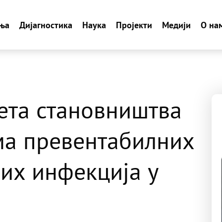
ња
Дијагностика
Наука
Пројекти
Медији
О на
ета становништва
ма превентабилних
них инфекција у