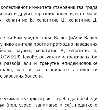
колективног имунитета становништва града
лних и других заразних болести, и то: мале
А, хепатитис Б, хепатитис Ц, хепатитис Д,
ле би Вам увид у стање Вашег (и/или Вашег
 у ниво анитела против претходно наведених
еола, заушке, хепатитис А, хепатитис Б,
и COVID19). Такође, резултати истраживања би
е развоја али и тренутне епидемиолошке
ограда, као и за планирање активности
 заразних болести.
е узимања узорка крви – треба да обезбеди
 (пол, узраст, занимање и сл.), податке о