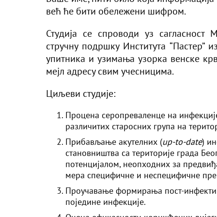
већ ће бити обележени шифром.
Студија се спроводи уз сагласност 
стручну подршку Института “Пастер” и
упитника и узимања узорка венске крв
мејл адресу свим учесницима.
Циљеви студије:
Процена серопреваленце на инфекције
различитих старосних група на терито
Прибављање акутелних (
up-to-date
) и
становништва са територије града Бео
потенцијалом, неопходних за предви
мера специфичне и неспецифичне пре
Проучавање формирања пост-инфектив
поједине инфекције.