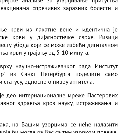
оријске анализе за утврђивање присуства
 вакцинама спречивих заразних болести и
ње крви из лакатне вене и идентична је
ске крви у дијагностичке сврхе. Ризици
есту убода који се може избећи дигиталном
ња крви у трајању од 5-10 минута.
врху научно-истраживачког рада Институт
р” из Санкт Петербурга поделити само
статусу, односно о нивоу антитела.
а је део интернационалне мреже Пастерових
јавног здравља кроз науку, истраживања и
ака, на Вашим узорцима се неће налазити
која би могла да Вас са тим узорком повеже,