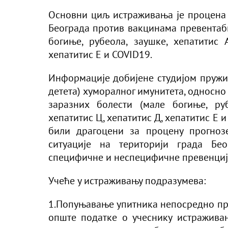
Основни циљ истраживања је процена 
Београда против вакцинама превентаби
богиње, рубеола, заушке, хепатитис 
хепатитис Е и COVID19.
Информације добијене студијом пружи
детета) хуморалног имунитета, односно
заразних болести (мале богиње, руб
хепатитис Ц, хепатитис Д, хепатитис Е 
били драгоцени за процену прогноз
ситуације на територији града Бе
специфичне и неспецифичне превенције
Учеће у истраживању подразумева:
1.Попуњавање упитника непосредно пр
опште податке о учеснику истраживања