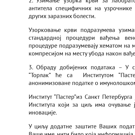
2. Узимање узорка крви за лаборат
антитела специфичних на узрочнике
других заразних болести.
Узорковање крви подразумева узима
стандардној процедури вађења вен
процедуре подразумевају хематом на м
компресијом на месту убода након вађе
3. Обраду добијених података – У с
“Торлак” ће са Институтом “Пасте
анонимизоване податке о имунолошком 
Институт “Пастер”из Санкт Петербург
Института који за циљ има очување 
иновације.
У циљу додатне заштите Ваших подат
Ваше име, нити било која информација 