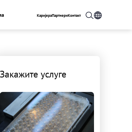
ма
Каријера
Партнери
Контакт
Закажите услуге