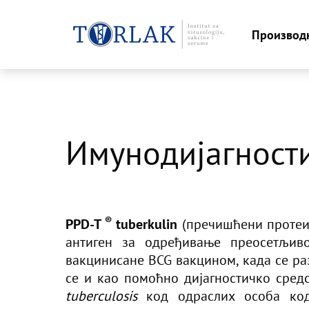
Производ
Skip
to
content
Имунодијагност
®
PPD-T
tuberkulin
(пречишћени протеин
антиген за одређивање преосетљив
вакцинисане BCG вакцином, када се ра
се и као помоћно дијагностичко сред
tuberculosis
код одраслих особа код