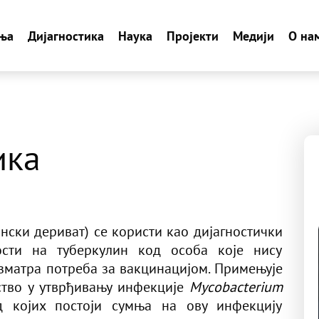
ња
Дијагностика
Наука
Пројекти
Медији
О на
ика
ски дериват) се користи као дијагностички
ости на туберкулин код особа које нису
зматра потреба за вакцинацијом. Примењује
ство у утврђивању инфекције
Mycobacterium
 којих постоји сумња на ову инфекцију