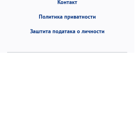
Контакт
Политика приватности
Заштита података о личности
Војводе Степе 458, 11152 Београд | П.фах 1,
Р. Србија | Тел:
+381 11 3953 700
Факс: +381
11 2468 883 | email:
office@torlak.rs
©2026 Институт за вирусологију, вакцине и
серуме „Торлак“