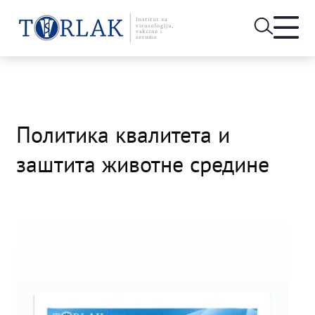
Open
heade
Skip
menu
to
content
Политика квалитета и
заштита животне средине