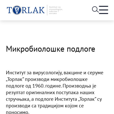
Open
heade
Skip
menu
to
content
Микробиолошке подлоге
Институт за вирусологију, вакцине и серуме
„Торлак” производи микробиолошке
подлоге од 1960. године. Производња је
резултат оригиналних поступака наших
стручњака, а подлоге Института „Торлак” су
производи са традицијом којом се
поносимо.