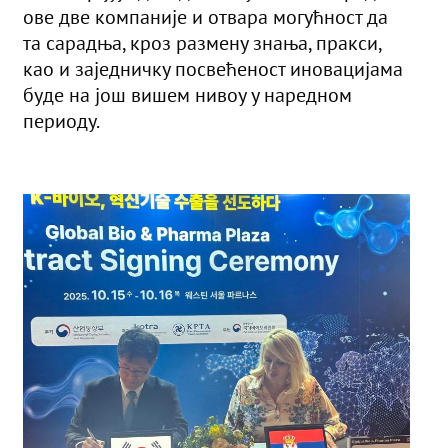
ове две компаније и отвара могућност да
та сарадња, кроз размену знања, пракси,
као и заједничку посвећеност иновацијама
буде на још вишем нивоу у наредном
периоду.