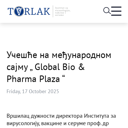
Open
heade
Skip
menu
to
content
Учешће на међународном
сајму „ Global Bio &
Pharma Plaza “
Friday, 17 October 2025
Вршилац дужности директора Института за
вирусологију, вакцине и серуме проф. др