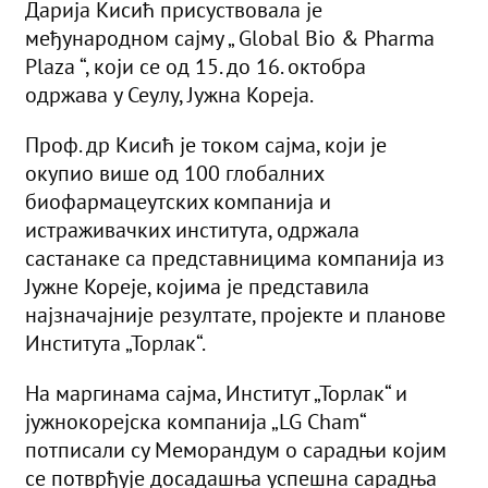
Дарија Кисић присуствовала је
међународном сајму „ Global Bio & Pharma
Plaza “, који се од 15. до 16. октобра
одржава у Сеулу, Јужна Кореја.
Проф. др Кисић је током сајма, који је
окупио више од 100 глобалних
биофармацеутских компанија и
истраживачких института, одржала
састанаке са представницима компанија из
Јужне Кореје, којима је представила
најзначајније резултате, пројекте и планове
Института „Торлак“.
На маргинама сајма, Институт „Торлак“ и
јужнокорејска компанија „LG Cham“
потписали су Меморандум о сарадњи којим
се потврђује досадашња успешна сарадња