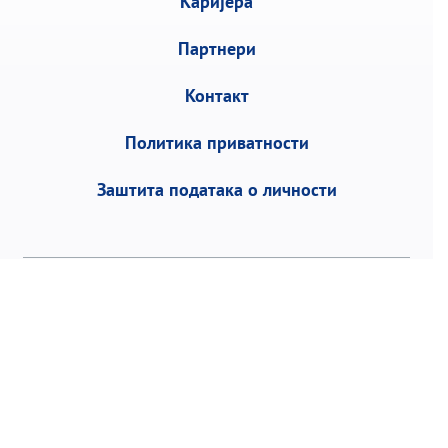
Каријера
Партнери
Контакт
Политика приватности
Заштита података о личности
Војводе Степе 458, 11152 Београд | П.фах 1,
Р. Србија | Тел:
+381 11 3953 700
Факс: +381
11 2468 883 | email:
office@torlak.rs