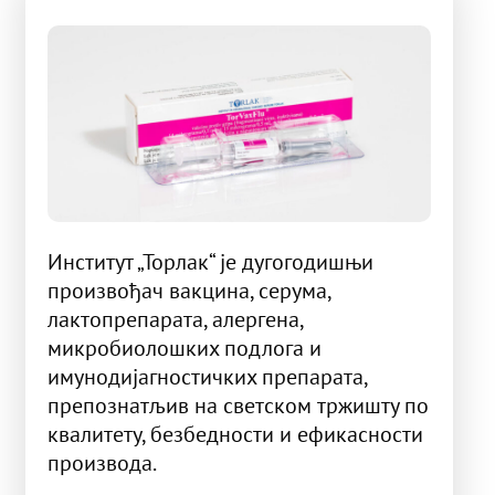
Институт „Торлак“ је дугогодишњи
произвођач вакцина, серума,
лактопрепарата, алергена,
микробиолошких подлога и
имунодијагностичких препарата,
препознатљив на светском тржишту по
квалитету, безбедности и ефикасности
производа.