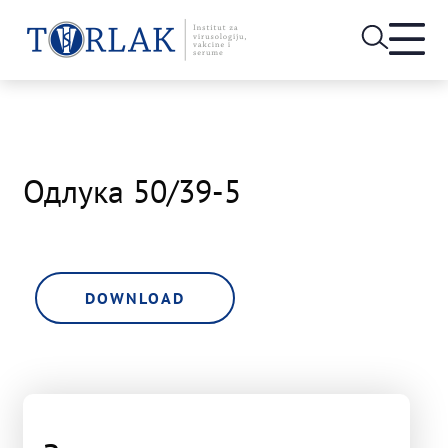
Open
heade
Skip
menu
to
content
Одлука 50/39-5
DOWNLOAD