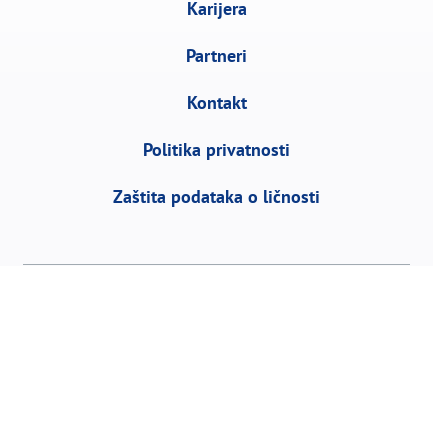
Karijera
Partneri
Kontakt
Politika privatnosti
Zaštita podataka o ličnosti
Vojvode Stepe 458, 11152 Beograd | P.fah 1,
R. Srbija | Tel:
+381 11 3953 700
Faks: +381