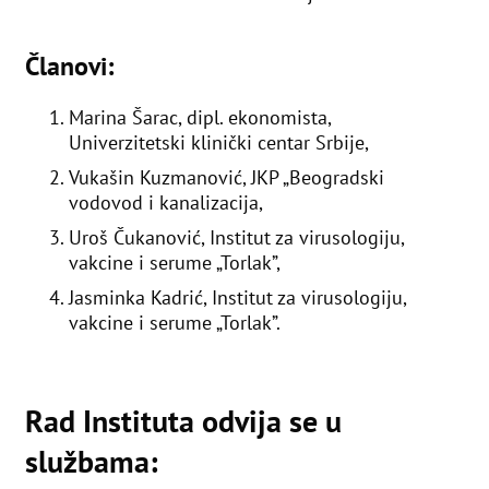
Članovi:
Marina Šarac, dipl. ekonomista,
Univerzitetski klinički centar Srbije,
Vukašin Kuzmanović, JKP „Beogradski
vodovod i kanalizacija,
Uroš Čukanović, Institut za virusologiju,
vakcine i serume „Torlak”,
Jasminka Kadrić, Institut za virusologiju,
vakcine i serume „Torlak”.
Rad Instituta odvija se u
službama: