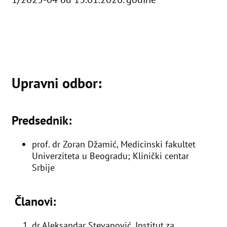
Upravni odbor:
Predsednik:
prof. dr Zoran Džamić, Medicinski fakultet
Univerziteta u Beogradu; Klinički centar
Srbije
Članovi:
dr Aleksandar Stevanović, Institut za