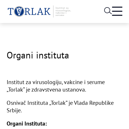
Open
heade
Skip
menu
to
content
Organi instituta
Institut za virusologiju, vakcine i serume
„Torlak“ je zdravstvena ustanova.
Osnivač Instituta „Torlak” je Vlada Republike
Srbije.
Organi Instituta: