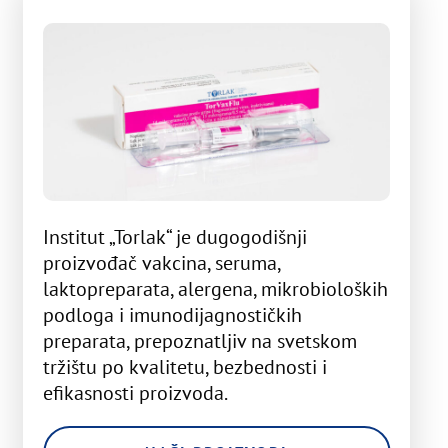
Institut „Torlak“ je dugogodišnji
proizvođač vakcina, seruma,
laktopreparata, alergena, mikrobioloških
podloga i imunodijagnostičkih
preparata, prepoznatljiv na svetskom
tržištu po kvalitetu, bezbednosti i
efikasnosti proizvoda.