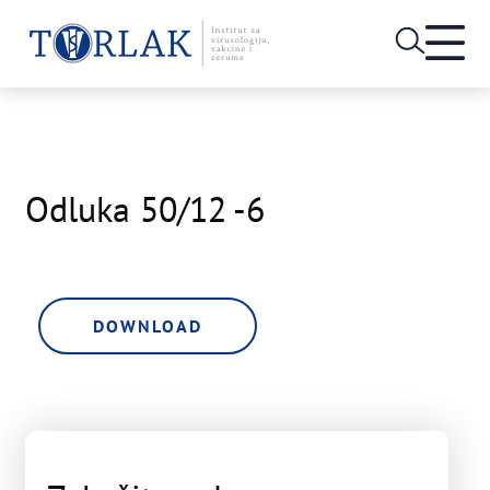
Open
heade
Skip
menu
to
content
Odluka 50/12 -6
DOWNLOAD