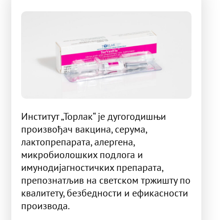
Институт „Торлак“ је дугогодишњи
произвођач вакцина, серума,
лактопрепарата, алергена,
микробиолошких подлога и
имунодијагностичких препарата,
препознатљив на светском тржишту по
квалитету, безбедности и ефикасности
производа.