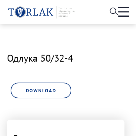
Open
heade
Skip
menu
to
content
Одлука 50/32-4
DOWNLOAD