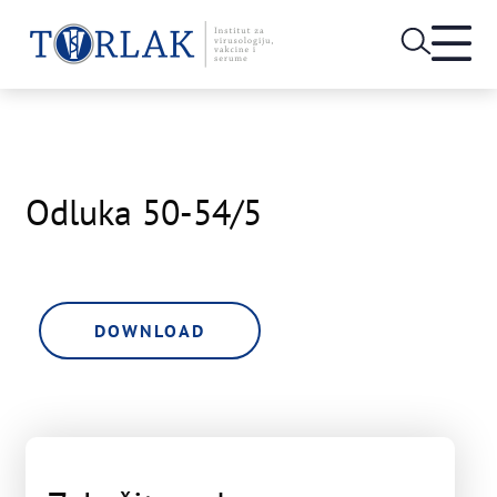
Open
heade
Skip
menu
to
content
Odluka 50-54/5
DOWNLOAD