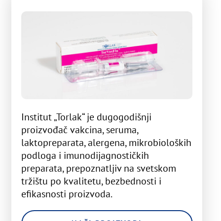
Institut „Torlak“ je dugogodišnji
proizvođač vakcina, seruma,
laktopreparata, alergena, mikrobioloških
podloga i imunodijagnostičkih
preparata, prepoznatljiv na svetskom
tržištu po kvalitetu, bezbednosti i
efikasnosti proizvoda.