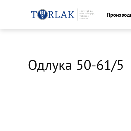
Производ
Skip
to
content
Одлука 50-61/5