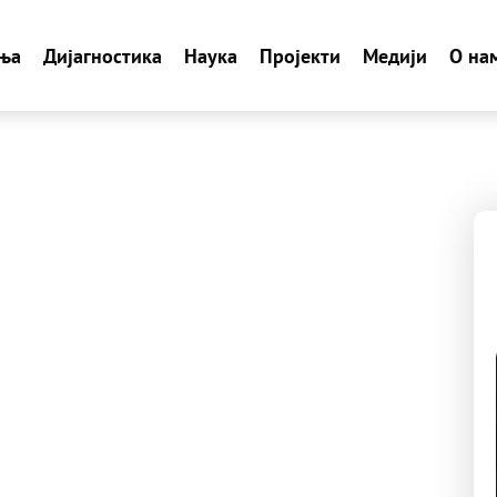
ња
Дијагностика
Наука
Пројекти
Медији
О на