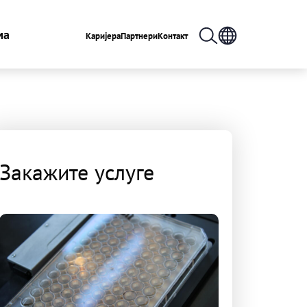
ма
Каријера
Партнери
Контакт
Закажите услуге