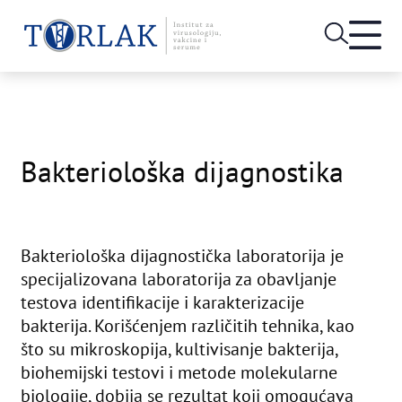
Open
heade
Skip
menu
to
content
Bakteriološka dijagnostika
Bakteriološka dijagnostička laboratorija je
specijalizovana laboratorija za obavljanje
testova identifikacije i karakterizacije
bakterija. Korišćenjem različitih tehnika, kao
što su mikroskopija, kultivisanje bakterija,
biohemijski testovi i metode molekularne
biologije, dobija se rezultat koji omogućava