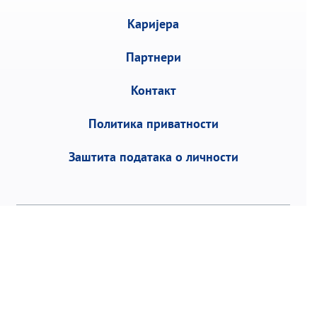
Каријера
Партнери
Контакт
Политика приватности
Заштита података о личности
Војводе Степе 458, 11152 Београд | П.фах 1,