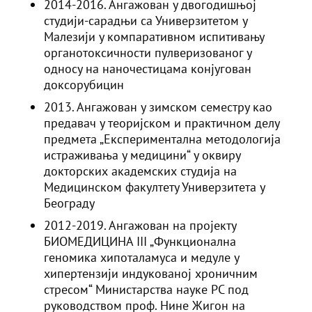
2014-2016. Ангажован у двогодишњој
студији-сарадњи са Универзитетом у
Малезији у компаративном испитивању
органотоксичности пулверизованог у
односу на наночестицама конјугован
доксорубицин
2013. Ангажован у зимском семестру као
предавач у теоријском и практичном делу
предмета „Експериментална методологија
истраживања у медицини“ у оквиру
докторских академских студија на
Медицинском факултету Универзитета у
Београду
2012-2019. Ангажован на пројекту
БИОМЕДИЦИНА III „Функционална
геномика хипоталамуса и медуле у
хипертензији индукованој хроничним
стресом“ Министарства науке РС под
руководством проф. Нине Жигон на