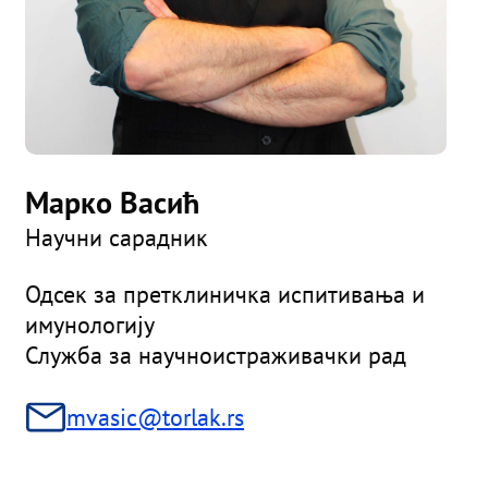
Марко Васић
Научни сарадник
Одсек за претклиничка испитивања и
имунологију
Служба за научноистраживачки рад
mvasic@torlak.rs