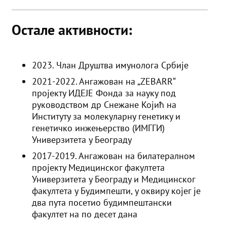
Остале активности:
2023. Члан Друштва имунолога Србије
2021-2022. Ангажован на „ZEBARR“
пројекту ИДЕЈЕ Фонда за науку под
руководством др Снежане Којић на
Институту за молекуларну генетику и
генетичко инжењерство (ИМГГИ)
Универзитета у Београду
2017-2019. Ангажован на билатералном
пројекту Медицинског факултета
Универзитета у Београду и Медицинског
факултета у Будимпешти, у оквиру којег је
два пута посетио будимпештански
факултет на по десет дана