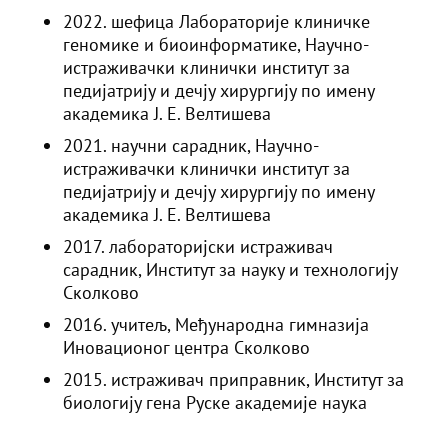
2022. шефица Лабораторије клиничке
геномике и биоинформатике, Научно-
истраживачки клинички институт за
педијатрију и дечју хирургију по имену
академика Ј. Е. Велтишева
2021. научни сарадник, Научно-
истраживачки клинички институт за
педијатрију и дечју хирургију по имену
академика Ј. Е. Велтишева
2017. лабораторијски истраживач
сарадник, Институт за науку и технологију
Сколково
2016. учитељ, Међународна гимназија
Иновационог центра Сколково
2015. истраживач приправник, Институт за
биологију гена Руске академије наука