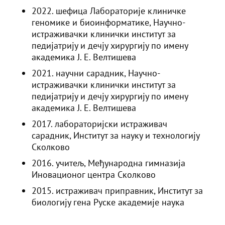
2022. шефица Лабораторије клиничке
геномике и биоинформатике, Научно-
истраживачки клинички институт за
педијатрију и дечју хирургију по имену
академика Ј. Е. Велтишева
2021. научни сарадник, Научно-
истраживачки клинички институт за
педијатрију и дечју хирургију по имену
академика Ј. Е. Велтишева
2017. лабораторијски истраживач
сарадник, Институт за науку и технологију
Сколково
2016. учитељ, Међународна гимназија
Иновационог центра Сколково
2015. истраживач приправник, Институт за
биологију гена Руске академије наука